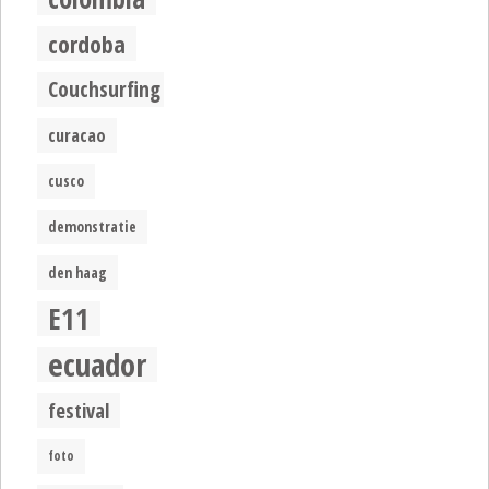
cordoba
Couchsurfing
curacao
cusco
demonstratie
den haag
E11
ecuador
festival
foto