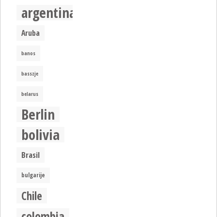
argentina
Aruba
banos
basszje
belarus
Berlin
bolivia
Brasil
bulgarije
Chile
colombia