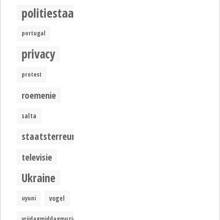
politiestaat
portugal
privacy
protest
roemenie
salta
staatsterreur
televisie
Ukraine
uyuni
vogel
vrijdagmiddagmuziek