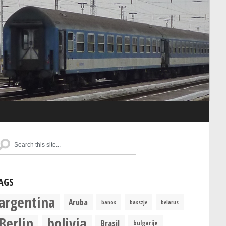
AGS
argentina
Aruba
banos
basszje
belarus
Berlin
bolivia
Brasil
bulgarije