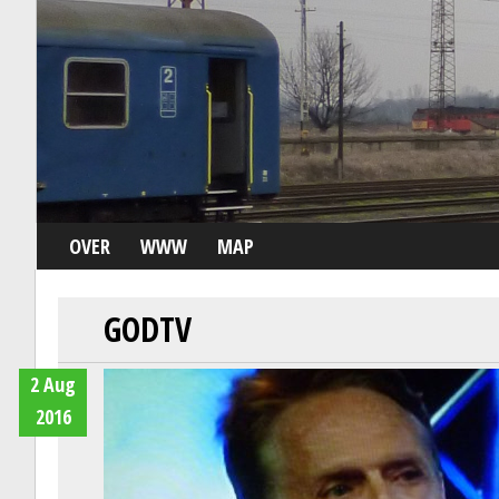
OVER
WWW
MAP
GODTV
2 Aug
2016