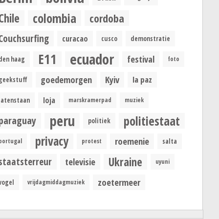
colombia
Chile
cordoba
Couchsurfing
curacao
cusco
demonstratie
ecuador
E11
festival
den haag
foto
goedemorgen
Kyiv
la paz
geekstuff
loja
latenstaan
marskramerpad
muziek
peru
politiestaat
paraguay
politiek
privacy
roemenie
portugal
protest
salta
Ukraine
staatsterreur
televisie
uyuni
zoetermeer
vogel
vrijdagmiddagmuziek