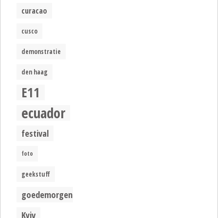
curacao
cusco
demonstratie
den haag
E11
ecuador
festival
foto
geekstuff
goedemorgen
Kyiv