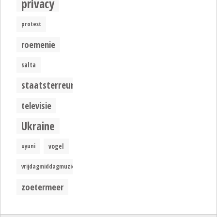
privacy
protest
roemenie
salta
staatsterreur
televisie
Ukraine
uyuni
vogel
vrijdagmiddagmuziek
zoetermeer