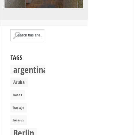
TAGS
argentina
Aruba
banos
basszje
belarus
Berlin