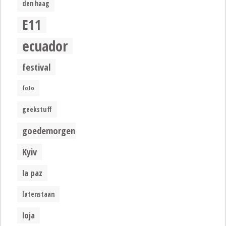
den haag
E11
ecuador
festival
foto
geekstuff
goedemorgen
Kyiv
la paz
latenstaan
loja