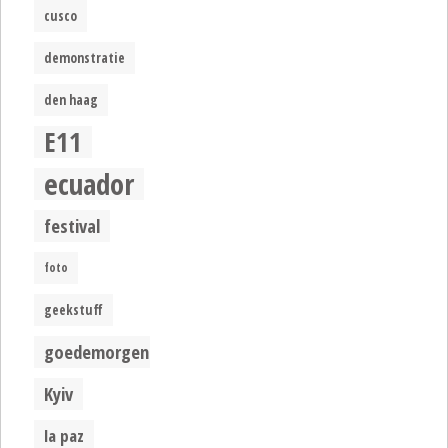
cusco
demonstratie
den haag
E11
ecuador
festival
foto
geekstuff
goedemorgen
Kyiv
la paz