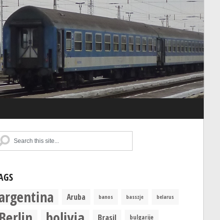
AGS
argentina
Aruba
banos
basszje
belarus
Berlin
bolivia
Brasil
bulgarije