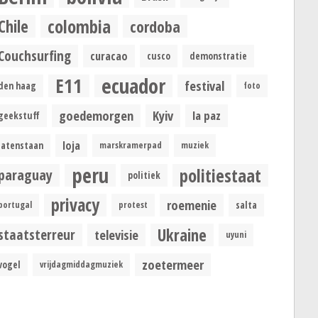
colombia
Chile
cordoba
Couchsurfing
curacao
cusco
demonstratie
ecuador
E11
festival
den haag
foto
goedemorgen
Kyiv
la paz
geekstuff
loja
latenstaan
marskramerpad
muziek
peru
politiestaat
paraguay
politiek
privacy
roemenie
portugal
protest
salta
Ukraine
staatsterreur
televisie
uyuni
zoetermeer
vogel
vrijdagmiddagmuziek