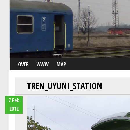
OVER
WWW
MAP
TREN_UYUNI_STATION
7 Feb
2012