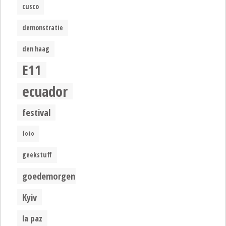
cusco
demonstratie
den haag
E11
ecuador
festival
foto
geekstuff
goedemorgen
Kyiv
la paz