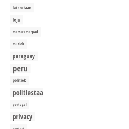
latenstaan
loja
marskramerpad
muziek
paraguay
peru
politiek
politiestaat
portugal
privacy
protest