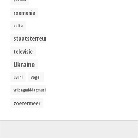
roemenie
salta
staatsterreur
televisie
Ukraine
uyuni
vogel
vrijdagmiddagmuziek
zoetermeer