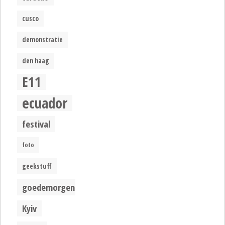
cusco
demonstratie
den haag
E11
ecuador
festival
foto
geekstuff
goedemorgen
Kyiv