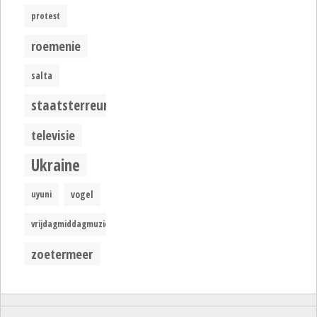
protest
roemenie
salta
staatsterreur
televisie
Ukraine
uyuni
vogel
vrijdagmiddagmuziek
zoetermeer