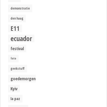
demonstratie
den haag
E11
ecuador
festival
foto
geekstuff
goedemorgen
Kyiv
la paz