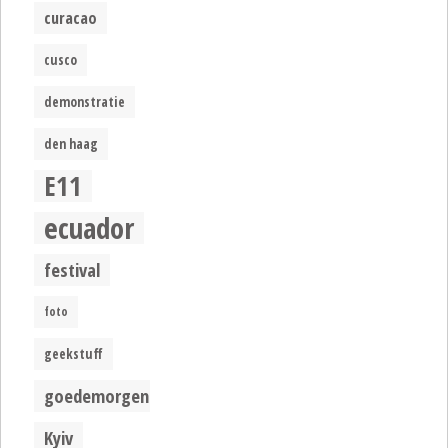
curacao
cusco
demonstratie
den haag
E11
ecuador
festival
foto
geekstuff
goedemorgen
Kyiv