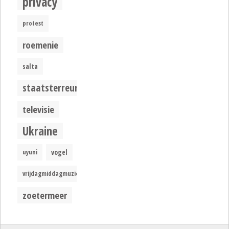
privacy
protest
roemenie
salta
staatsterreur
televisie
Ukraine
uyuni
vogel
vrijdagmiddagmuziek
zoetermeer