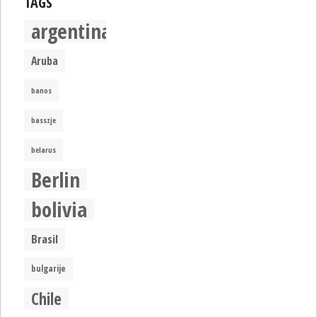
TAGS
argentina
Aruba
banos
basszje
belarus
Berlin
bolivia
Brasil
bulgarije
Chile