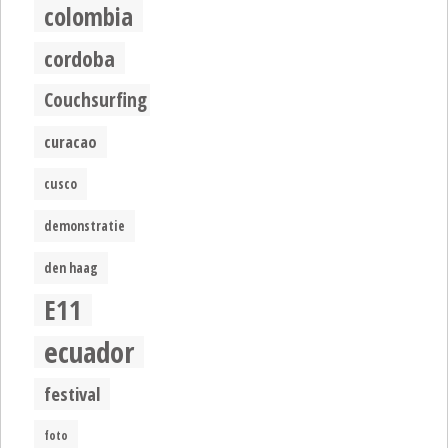
colombia
cordoba
Couchsurfing
curacao
cusco
demonstratie
den haag
E11
ecuador
festival
foto