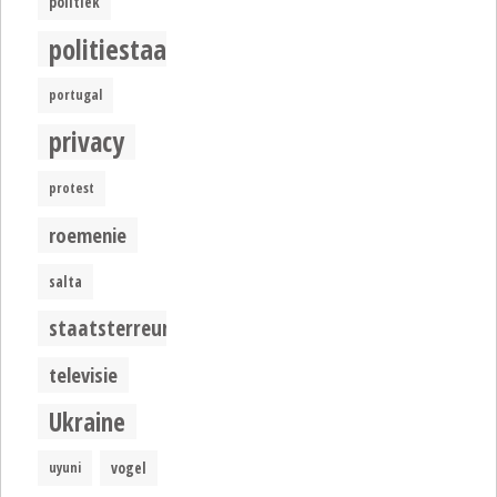
politiek
politiestaat
portugal
privacy
protest
roemenie
salta
staatsterreur
televisie
Ukraine
uyuni
vogel