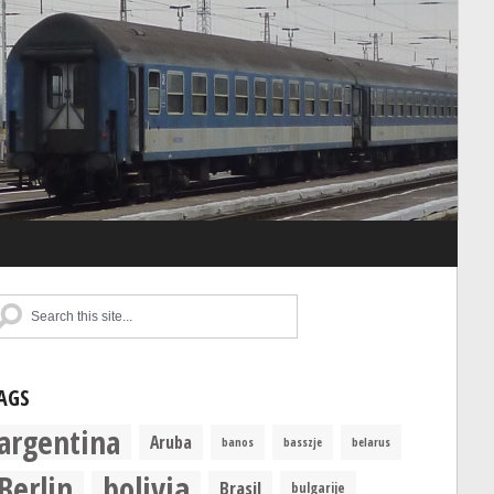
AGS
argentina
Aruba
banos
basszje
belarus
Berlin
bolivia
Brasil
bulgarije