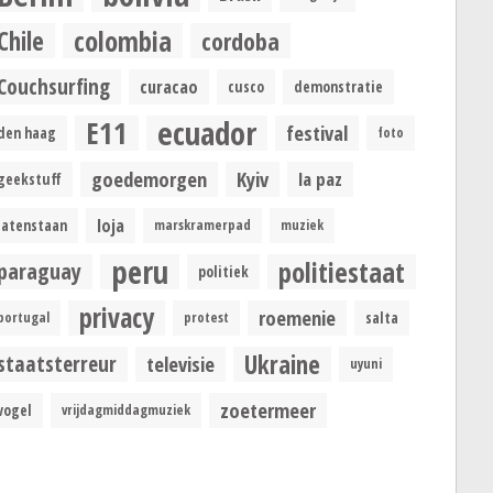
colombia
Chile
cordoba
Couchsurfing
curacao
cusco
demonstratie
ecuador
E11
festival
den haag
foto
goedemorgen
Kyiv
la paz
geekstuff
loja
latenstaan
marskramerpad
muziek
peru
politiestaat
paraguay
politiek
privacy
roemenie
portugal
protest
salta
Ukraine
staatsterreur
televisie
uyuni
zoetermeer
vogel
vrijdagmiddagmuziek