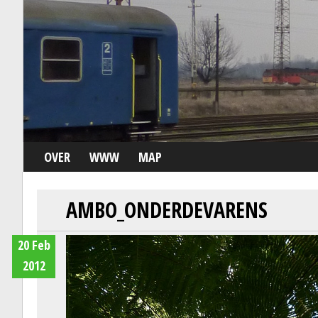
OVER
WWW
MAP
AMBO_ONDERDEVARENS
20 Feb
2012