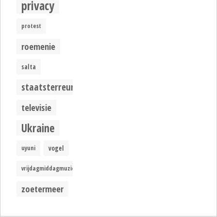
privacy
protest
roemenie
salta
staatsterreur
televisie
Ukraine
uyuni
vogel
vrijdagmiddagmuziek
zoetermeer