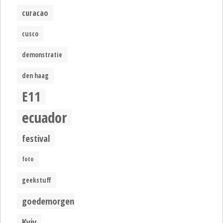
curacao
cusco
demonstratie
den haag
E11
ecuador
festival
foto
geekstuff
goedemorgen
Kyiv