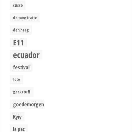
cusco
demonstratie
den haag
E11
ecuador
festival
foto
geekstuff
goedemorgen
Kyiv
la paz