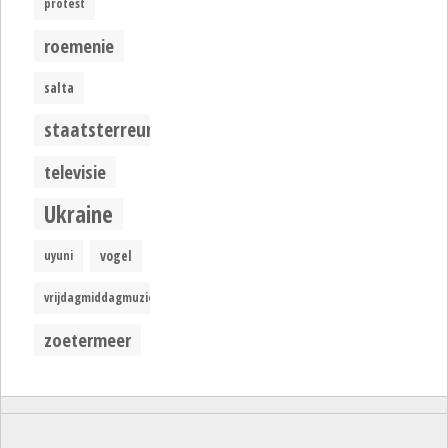
protest
roemenie
salta
staatsterreur
televisie
Ukraine
uyuni
vogel
vrijdagmiddagmuziek
zoetermeer