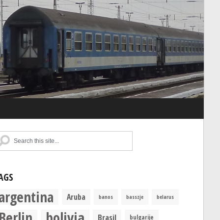
AGS
argentina
Aruba
banos
basszje
belarus
Berlin
bolivia
Brasil
bulgarije