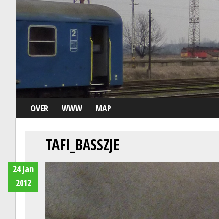
OVER
WWW
MAP
TAFI_BASSZJE
24 Jan
2012