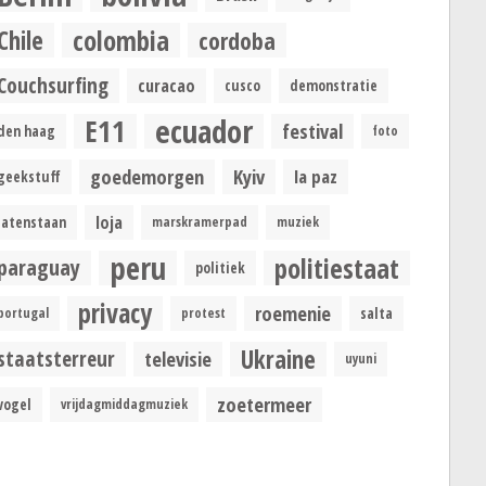
colombia
Chile
cordoba
Couchsurfing
curacao
cusco
demonstratie
ecuador
E11
festival
den haag
foto
goedemorgen
Kyiv
la paz
geekstuff
loja
latenstaan
marskramerpad
muziek
peru
politiestaat
paraguay
politiek
privacy
roemenie
portugal
protest
salta
Ukraine
staatsterreur
televisie
uyuni
zoetermeer
vogel
vrijdagmiddagmuziek