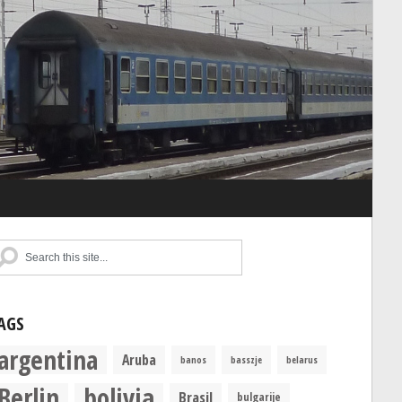
AGS
argentina
Aruba
banos
basszje
belarus
Berlin
bolivia
Brasil
bulgarije