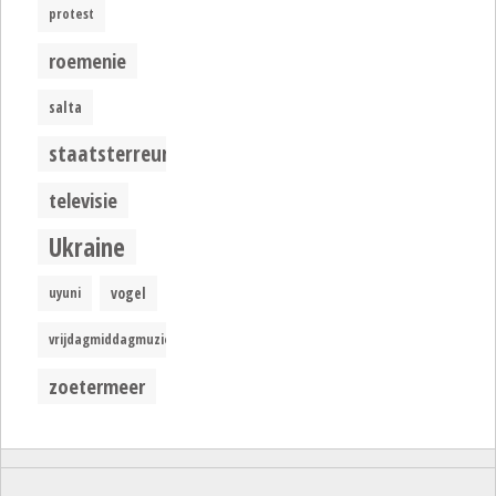
protest
roemenie
salta
staatsterreur
televisie
Ukraine
uyuni
vogel
vrijdagmiddagmuziek
zoetermeer