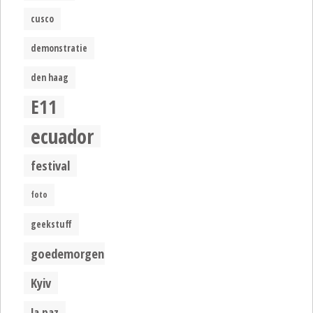
cusco
demonstratie
den haag
E11
ecuador
festival
foto
geekstuff
goedemorgen
Kyiv
la paz