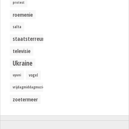
protest
roemenie
salta
staatsterreur
televisie
Ukraine
uyuni
vogel
vrijdagmiddagmuziek
zoetermeer