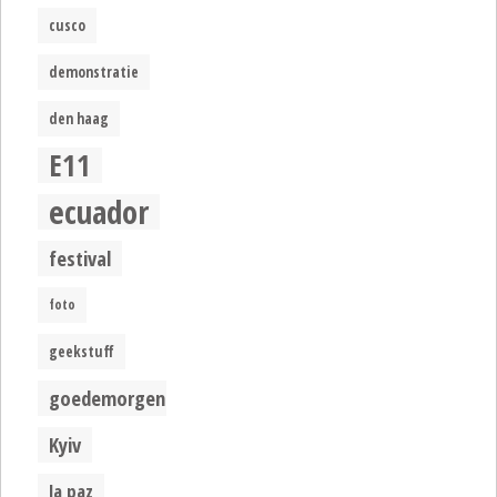
cusco
demonstratie
den haag
E11
ecuador
festival
foto
geekstuff
goedemorgen
Kyiv
la paz