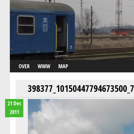
OVER
WWW
MAP
398377_10150447794673500_
21 Dec
2011