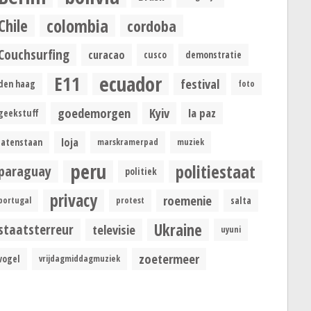
colombia
Chile
cordoba
Couchsurfing
curacao
cusco
demonstratie
ecuador
E11
festival
den haag
foto
goedemorgen
Kyiv
la paz
geekstuff
loja
latenstaan
marskramerpad
muziek
peru
politiestaat
paraguay
politiek
privacy
roemenie
portugal
protest
salta
Ukraine
staatsterreur
televisie
uyuni
zoetermeer
vogel
vrijdagmiddagmuziek