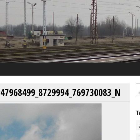
747968499_8729994_769730083_N
T