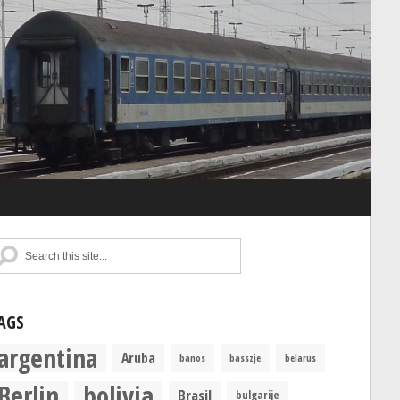
AGS
argentina
Aruba
banos
basszje
belarus
Berlin
bolivia
Brasil
bulgarije