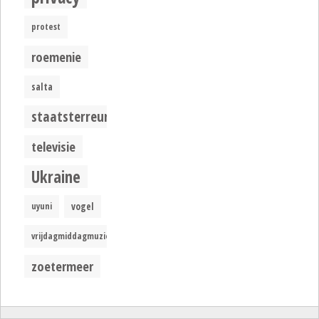
protest
roemenie
salta
staatsterreur
televisie
Ukraine
uyuni
vogel
vrijdagmiddagmuziek
zoetermeer