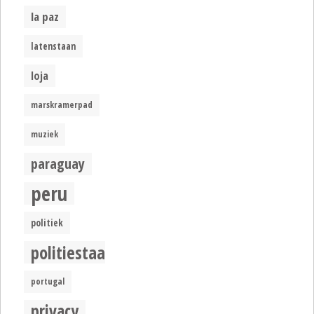
la paz
latenstaan
loja
marskramerpad
muziek
paraguay
peru
politiek
politiestaat
portugal
privacy