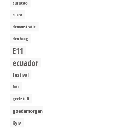
curacao
cusco
demonstratie
den haag
E11
ecuador
festival
foto
geekstuff
goedemorgen
Kyiv