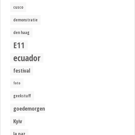
cusco
demonstratie
den haag
E11
ecuador
festival
foto
geekstuff
goedemorgen
Kyiv
la paz