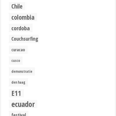
Chile
colombia
cordoba
Couchsurfing
curacao
cusco
demonstratie
den haag
E11
ecuador
festival