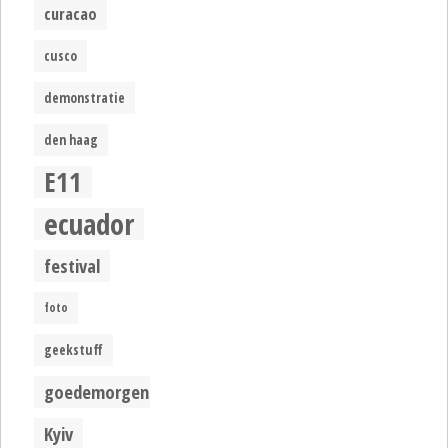
curacao
cusco
demonstratie
den haag
E11
ecuador
festival
foto
geekstuff
goedemorgen
Kyiv