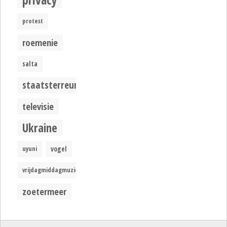
protest
roemenie
salta
staatsterreur
televisie
Ukraine
uyuni
vogel
vrijdagmiddagmuziek
zoetermeer