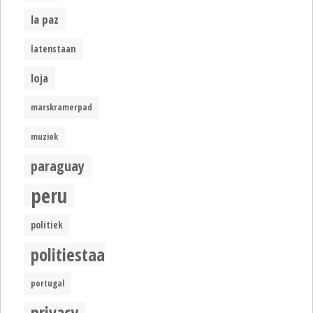
la paz
latenstaan
loja
marskramerpad
muziek
paraguay
peru
politiek
politiestaat
portugal
privacy