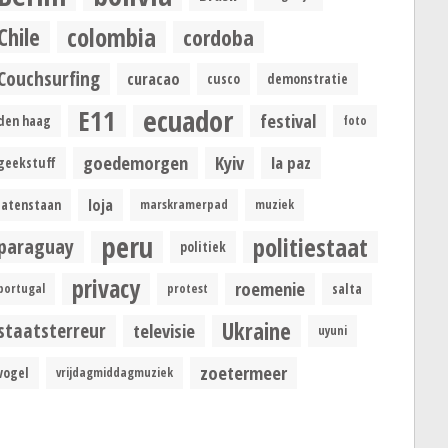
colombia
Chile
cordoba
Couchsurfing
curacao
cusco
demonstratie
ecuador
E11
festival
den haag
foto
goedemorgen
Kyiv
la paz
geekstuff
loja
latenstaan
marskramerpad
muziek
peru
politiestaat
paraguay
politiek
privacy
roemenie
portugal
protest
salta
Ukraine
staatsterreur
televisie
uyuni
zoetermeer
vogel
vrijdagmiddagmuziek