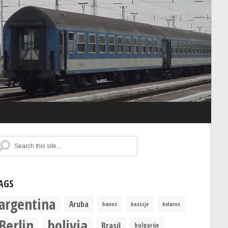
AGS
argentina
Aruba
banos
basszje
belarus
Berlin
bolivia
Brasil
bulgarije