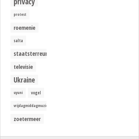
privacy
protest
roemenie
salta
staatsterreur
televisie
Ukraine
uyuni
vogel
vrijdagmiddagmuziek
zoetermeer