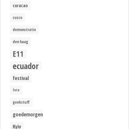
curacao
cusco
demonstratie
den haag
E11
ecuador
festival
foto
geekstuff
goedemorgen
Kyiv