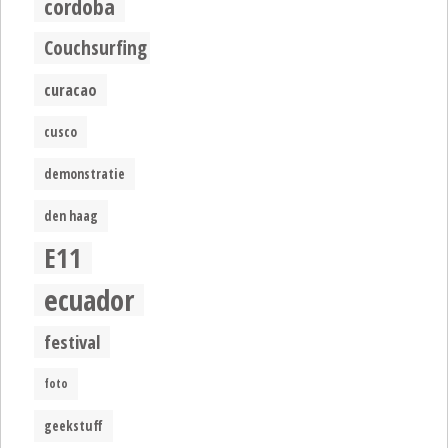
cordoba
Couchsurfing
curacao
cusco
demonstratie
den haag
E11
ecuador
festival
foto
geekstuff