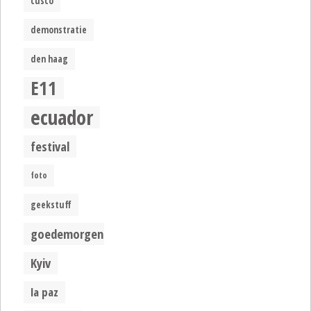
cusco
demonstratie
den haag
E11
ecuador
festival
foto
geekstuff
goedemorgen
Kyiv
la paz