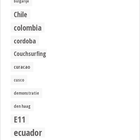
bulgarije
Chile
colombia
cordoba
Couchsurfing
curacao
cusco
demonstratie
den haag
E11
ecuador