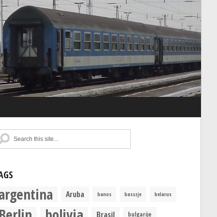
AGS
argentina
Aruba
banos
basszje
belarus
Berlin
bolivia
Brasil
bulgarije