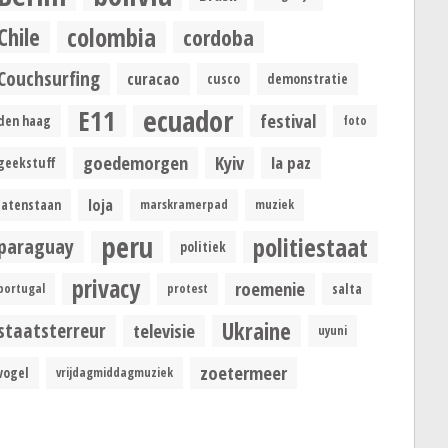
colombia
Chile
cordoba
Couchsurfing
curacao
cusco
demonstratie
ecuador
E11
festival
den haag
foto
goedemorgen
Kyiv
la paz
geekstuff
loja
latenstaan
marskramerpad
muziek
peru
politiestaat
paraguay
politiek
privacy
roemenie
portugal
protest
salta
Ukraine
staatsterreur
televisie
uyuni
zoetermeer
vogel
vrijdagmiddagmuziek