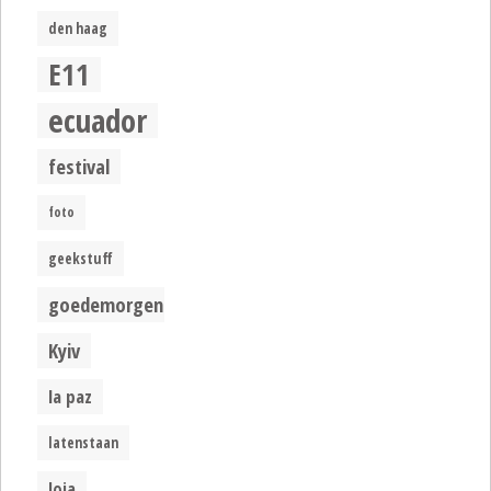
den haag
E11
ecuador
festival
foto
geekstuff
goedemorgen
Kyiv
la paz
latenstaan
loja