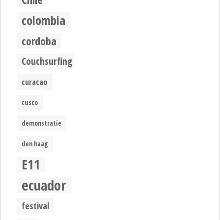
colombia
cordoba
Couchsurfing
curacao
cusco
demonstratie
den haag
E11
ecuador
festival