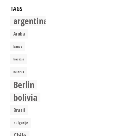
TAGS
argentina
Aruba
banos
basszje
belarus
Berlin
bolivia
Brasil
bulgarije
Chile