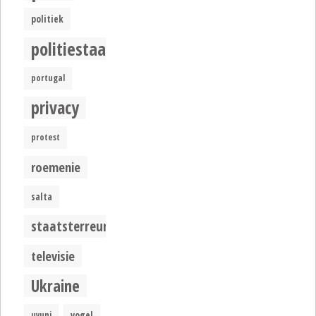
politiek
politiestaat
portugal
privacy
protest
roemenie
salta
staatsterreur
televisie
Ukraine
uyuni
vogel