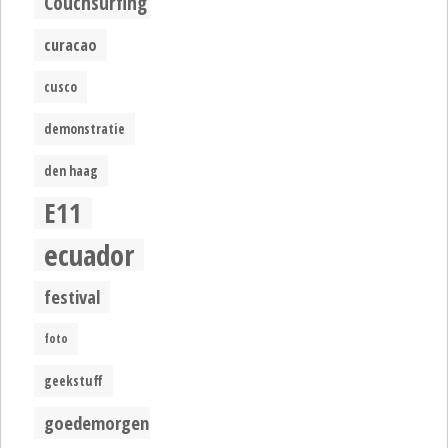
Couchsurfing
curacao
cusco
demonstratie
den haag
E11
ecuador
festival
foto
geekstuff
goedemorgen