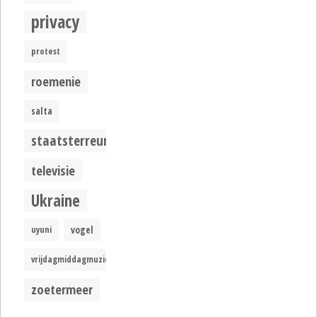
privacy
protest
roemenie
salta
staatsterreur
televisie
Ukraine
uyuni
vogel
vrijdagmiddagmuziek
zoetermeer