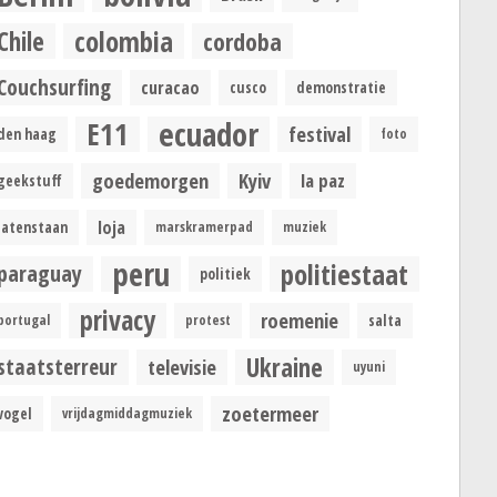
colombia
Chile
cordoba
Couchsurfing
curacao
cusco
demonstratie
ecuador
E11
festival
den haag
foto
goedemorgen
Kyiv
la paz
geekstuff
loja
latenstaan
marskramerpad
muziek
peru
politiestaat
paraguay
politiek
privacy
roemenie
portugal
protest
salta
Ukraine
staatsterreur
televisie
uyuni
zoetermeer
vogel
vrijdagmiddagmuziek