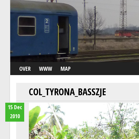
OVER
WWW
MAP
COL_TYRONA_BASSZJE
15 Dec
2010