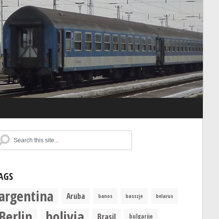
AGS
argentina
Aruba
banos
basszje
belarus
Berlin
bolivia
Brasil
bulgarije