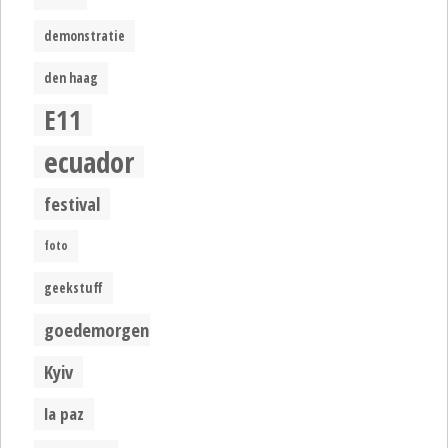
demonstratie
den haag
E11
ecuador
festival
foto
geekstuff
goedemorgen
Kyiv
la paz