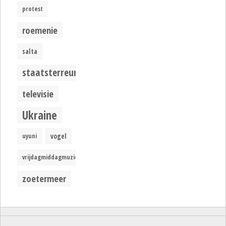
protest
roemenie
salta
staatsterreur
televisie
Ukraine
uyuni
vogel
vrijdagmiddagmuziek
zoetermeer