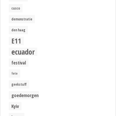
cusco
demonstratie
den haag
E11
ecuador
festival
foto
geekstuff
goedemorgen
Kyiv