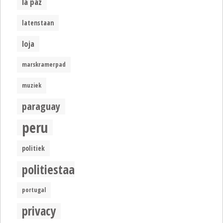
la paz
latenstaan
loja
marskramerpad
muziek
paraguay
peru
politiek
politiestaat
portugal
privacy