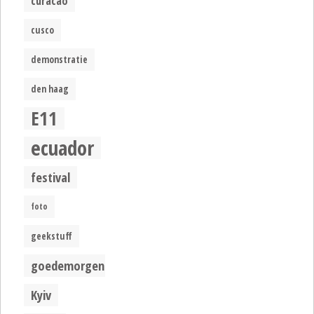
curacao
cusco
demonstratie
den haag
E11
ecuador
festival
foto
geekstuff
goedemorgen
Kyiv