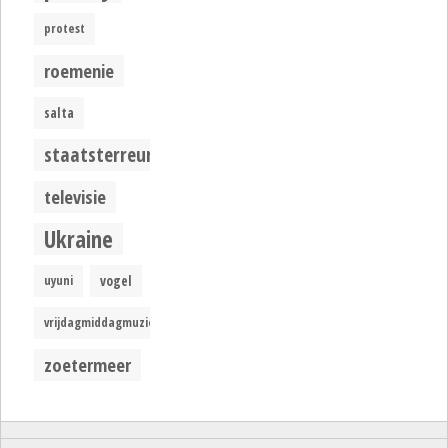
protest
roemenie
salta
staatsterreur
televisie
Ukraine
uyuni
vogel
vrijdagmiddagmuziek
zoetermeer