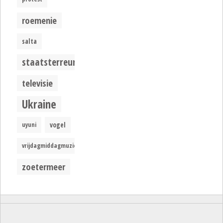
roemenie
salta
staatsterreur
televisie
Ukraine
uyuni
vogel
vrijdagmiddagmuziek
zoetermeer