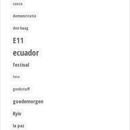
cusco
demonstratie
den haag
E11
ecuador
festival
foto
geekstuff
goedemorgen
Kyiv
la paz