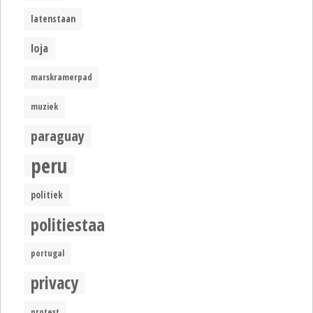
latenstaan
loja
marskramerpad
muziek
paraguay
peru
politiek
politiestaat
portugal
privacy
protest