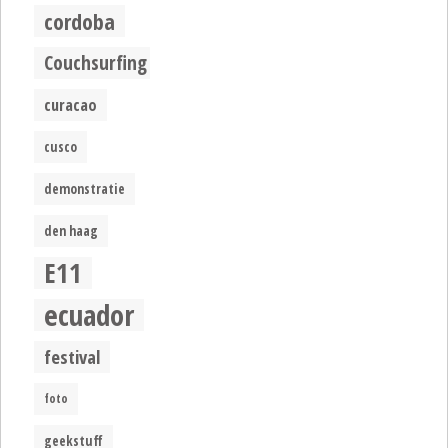
cordoba
Couchsurfing
curacao
cusco
demonstratie
den haag
E11
ecuador
festival
foto
geekstuff