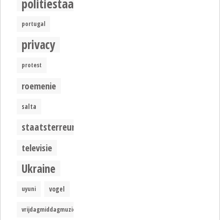
politiestaat
portugal
privacy
protest
roemenie
salta
staatsterreur
televisie
Ukraine
uyuni
vogel
vrijdagmiddagmuziek