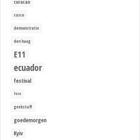
curacao
cusco
demonstratie
den haag
E11
ecuador
festival
foto
geekstuff
goedemorgen
Kyiv