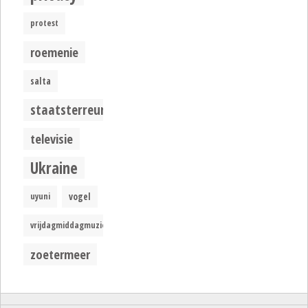
protest
roemenie
salta
staatsterreur
televisie
Ukraine
uyuni
vogel
vrijdagmiddagmuziek
zoetermeer