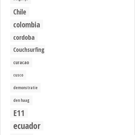
Chile
colombia
cordoba
Couchsurfing
curacao
cusco
demonstratie
den haag
E11
ecuador