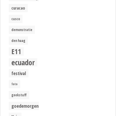
curacao
cusco
demonstratie
den haag
E11
ecuador
festival
foto
geekstuff
goedemorgen