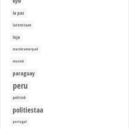
Kyiv
la paz
latenstaan
loja
marskramerpad
muziek
paraguay
peru
politiek
politiestaat
portugal