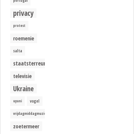
portugal
privacy
protest
roemenie
salta
staatsterreur
televisie
Ukraine
uyuni
vogel
vrijdagmiddagmuziek
zoetermeer