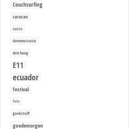
Couchsurfing
curacao
cusco
demonstratie
den haag
E11
ecuador
festival
foto
geekstuff
goedemorgen