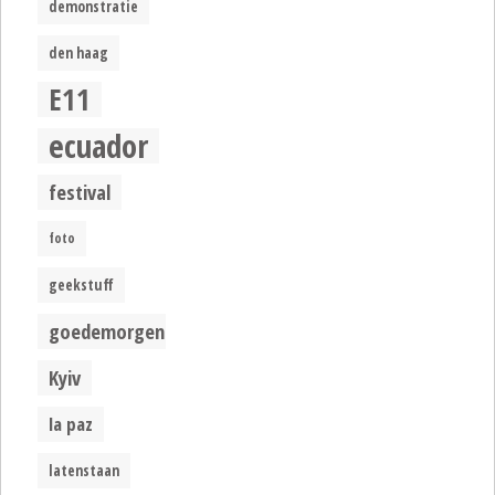
demonstratie
den haag
E11
ecuador
festival
foto
geekstuff
goedemorgen
Kyiv
la paz
latenstaan