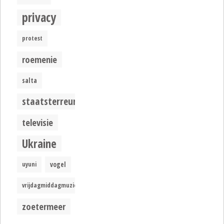
privacy
protest
roemenie
salta
staatsterreur
televisie
Ukraine
uyuni
vogel
vrijdagmiddagmuziek
zoetermeer