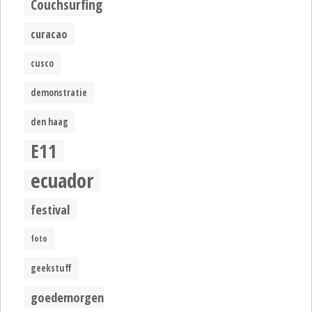
Couchsurfing
curacao
cusco
demonstratie
den haag
E11
ecuador
festival
foto
geekstuff
goedemorgen