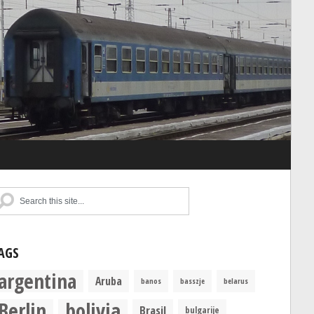
AGS
argentina
Aruba
banos
basszje
belarus
Berlin
bolivia
Brasil
bulgarije