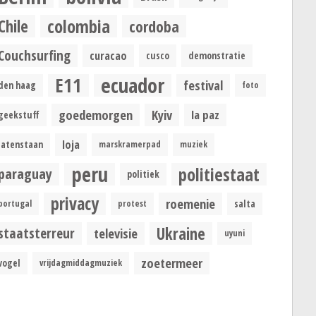
colombia
Chile
cordoba
Couchsurfing
curacao
cusco
demonstratie
ecuador
E11
festival
den haag
foto
goedemorgen
Kyiv
la paz
geekstuff
loja
latenstaan
marskramerpad
muziek
peru
politiestaat
paraguay
politiek
privacy
roemenie
portugal
protest
salta
Ukraine
staatsterreur
televisie
uyuni
zoetermeer
vogel
vrijdagmiddagmuziek