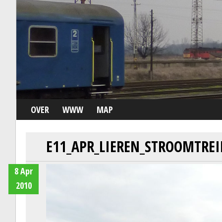
OVER
WWW
MAP
E11_APR_LIEREN_STROOMTRE
8 Apr
2010