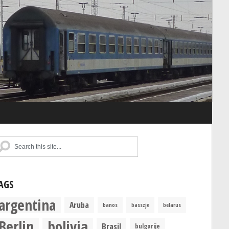
AGS
argentina
Aruba
banos
basszje
belarus
Berlin
bolivia
Brasil
bulgarije