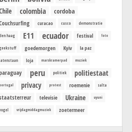
colombia
Chile
cordoba
Couchsurfing
curacao
cusco
demonstratie
ecuador
E11
festival
den haag
foto
goedemorgen
Kyiv
la paz
geekstuff
loja
latenstaan
marskramerpad
muziek
peru
politiestaat
paraguay
politiek
privacy
roemenie
portugal
protest
salta
Ukraine
staatsterreur
televisie
uyuni
zoetermeer
vogel
vrijdagmiddagmuziek