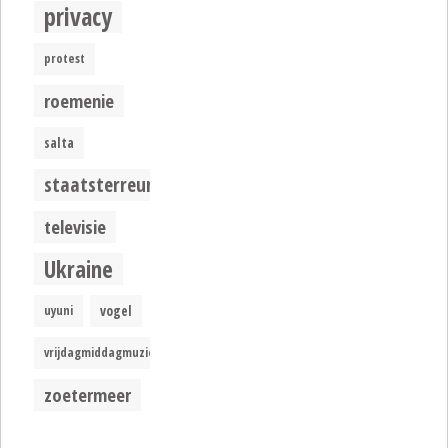
privacy
protest
roemenie
salta
staatsterreur
televisie
Ukraine
uyuni
vogel
vrijdagmiddagmuziek
zoetermeer