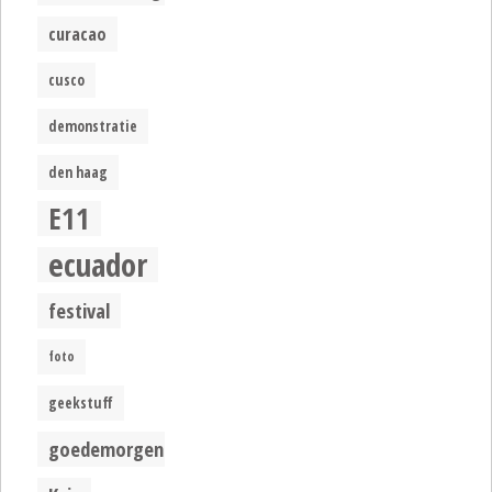
curacao
cusco
demonstratie
den haag
E11
ecuador
festival
foto
geekstuff
goedemorgen