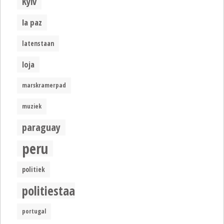
Kyiv
la paz
latenstaan
loja
marskramerpad
muziek
paraguay
peru
politiek
politiestaat
portugal