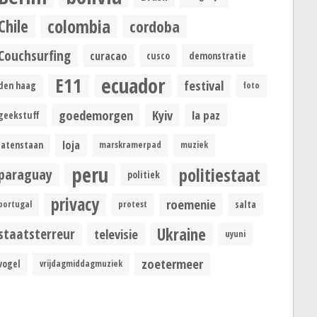
colombia
Chile
cordoba
Couchsurfing
curacao
cusco
demonstratie
ecuador
E11
festival
den haag
foto
goedemorgen
Kyiv
la paz
geekstuff
loja
latenstaan
marskramerpad
muziek
peru
politiestaat
paraguay
politiek
privacy
roemenie
portugal
protest
salta
Ukraine
staatsterreur
televisie
uyuni
zoetermeer
vogel
vrijdagmiddagmuziek