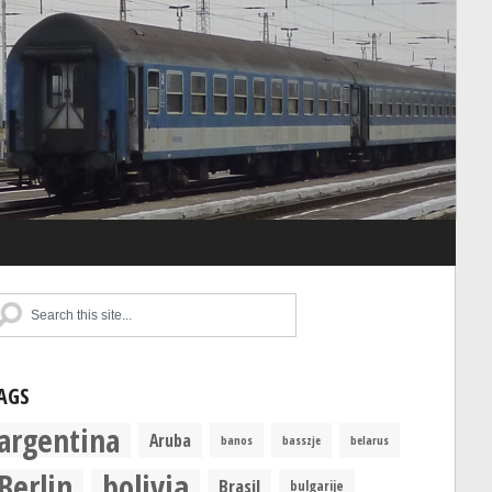
AGS
argentina
Aruba
banos
basszje
belarus
Berlin
bolivia
Brasil
bulgarije