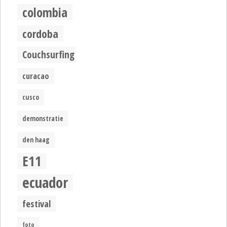
colombia
cordoba
Couchsurfing
curacao
cusco
demonstratie
den haag
E11
ecuador
festival
foto