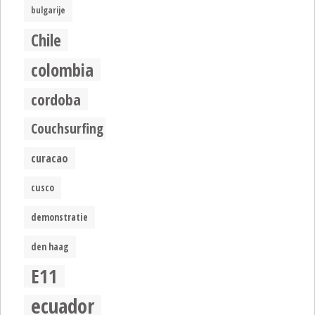
bulgarije
Chile
colombia
cordoba
Couchsurfing
curacao
cusco
demonstratie
den haag
E11
ecuador